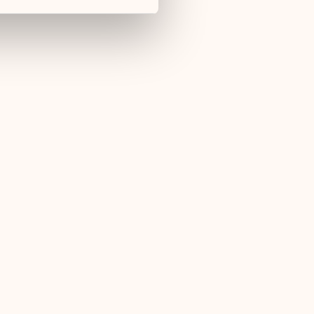
Nebensaison
11.04.26 - 30.04.26
01.11.26 - 26.12.26
ür alle Gäste
230,- €