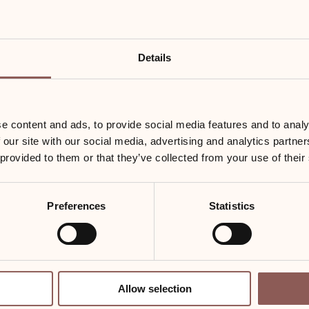
Details
e content and ads, to provide social media features and to analy
 our site with our social media, advertising and analytics partn
 provided to them or that they’ve collected from your use of their
Erdgeschoss
Dusche & Badewanne
Preferences
Statistics
Terrasse
SmartTV mit Sky-Sport
Allow selection