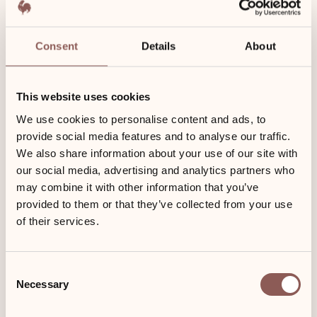
Consent
Details
About
Der neue Ruhebereich, mit Teestation und einem angrenzenden Schwimmbad
Genießen Sie einen erholsamen Aroma-Aufguss in der Dampfsauna.
Unser moderner Wellnessbereich mit Wohlfühl-Charkter.
Raum zum entspannen am Pool
This website uses cookies
We use cookies to personalise content and ads, to
provide social media features and to analyse our traffic.
We also share information about your use of our site with
our social media, advertising and analytics partners who
may combine it with other information that you’ve
provided to them or that they’ve collected from your use
of their services.
Ausstattung des
Wellnessbereichs
Consent
Necessary
Selection
Beheiztes Schwimmbecken