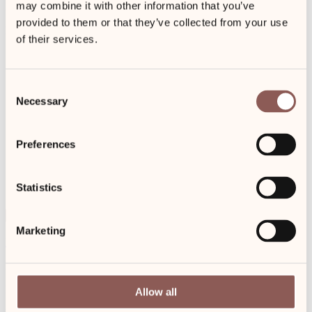
may combine it with other information that you’ve
Bademäntel.
provided to them or that they’ve collected from your use
Eigentümerapartments, werden vom Sylter Hahn vermittelt.
of their services.
Süd-Balkon
Consent
Necessary
Kamin
Selection
Preferences
Kostenfreies WLAN
Statistics
Duschbad
Gesamte Ausstattung
Marketing
Nutzung Wellnessbereich inkl.
Handtücher für den Wellnessbereich
Bademantel
Allow all