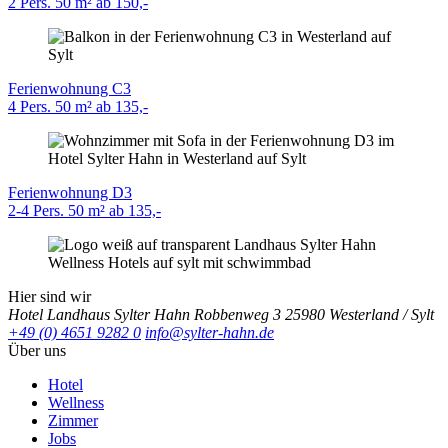
2 Pers.
50 m²
ab 150,-
Ferienwohnung C3
4 Pers.
50 m²
ab 135,-
Ferienwohnung D3
2-4 Pers.
50 m²
ab 135,-
Hier sind wir
Hotel Landhaus Sylter Hahn
Robbenweg 3
25980 Westerland / Sylt
+49 (0) 4651 9282 0
info@sylter-hahn.de
Über uns
Hotel
Wellness
Zimmer
Jobs