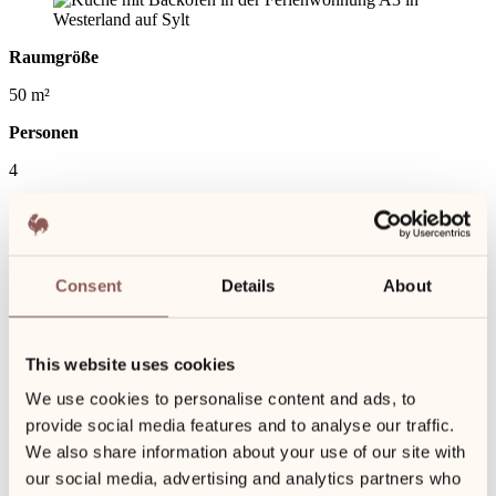
Raumgröße
50 m²
Personen
4
Betten
3
Buchen
Anfrage
Consent
Details
About
Ferienwohnung für Familie in
Westerland
This website uses cookies
We use cookies to personalise content and ads, to
Gemütliche 50 m²-Ferienwohnung im 1.Stock über zwei Etagen,
provide social media features and to analyse our traffic.
ausgestattet mit 1 Doppelbett, 1 Einzelbett und 1 Hochbett bis 1.30
m in einem Schlafzimmer. Holz- und Teppichboden, Dusche,
We also share information about your use of our site with
Kamin, Küche und Süd-Balkon. Sie erhalten kostenfreien Zugang
our social media, advertising and analytics partners who
zum Wellnessbereich des Hotels sowie Handtücher und