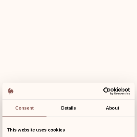
Hotelbewertungen
Sylt erleben
Wellness
Zimmer
Kontakt
Mehr
Mehr
Mehr
Mehr
Mehr
Consent
Details
About
This website uses cookies