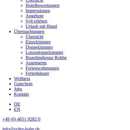
Übersicht
Hotelbewertungen
Impressionen
Angebote
Sylt erleben
Urlaub mit Hund
Übernachtungen
Übersicht
Einzelzimmer
Doppelzimmer
Luxusdoppelzimmer
Boardinghouse Robbe
Apartments
Ferienwohnungen
Ferienhäuser
Wellness
Gutschein
Jobs
Kontakt
DE
EN
+49 (0) 4651 9282 0
info@sylter-hahn.de